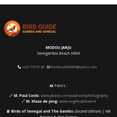
MODOU JARJU
Senegambia Beach Hôtel
+220 779 91 90
bestboy6042000@yahoo.com
📸 Foto's :
🔗
M. Paul Cools:
www.pbase.com/paulcoolsphotography
🔗
M. Klaas de Jong:
www.vogelsoptexel.nl
📙
Birds of Senegal and The Gambi
a (
Second Edition
) | Nik
Borrow & Ron Demey